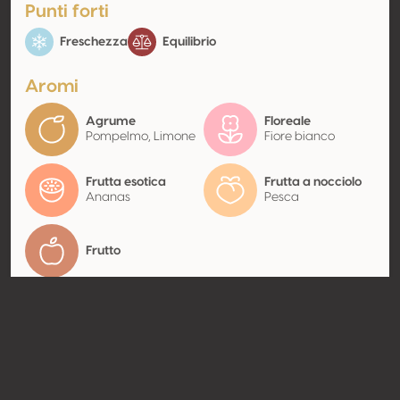
Punti forti
Freschezza
Equilibrio
Aromi
Agrume
Floreale
Pompelmo, Limone
Fiore bianco
Frutta esotica
Frutta a nocciolo
Ananas
Pesca
Frutto
Contatto
Nome
Giasira - Azienda Agricola
Giovanni Boroli
Tipologia
Produttore