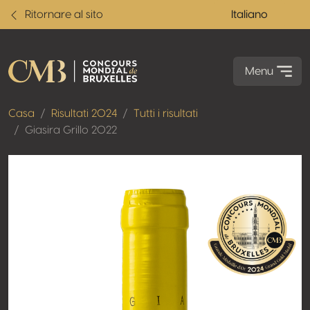
Ritornare al sito
Italiano
Menu
Casa
Risultati 2024
Tutti i risultati
Giasira Grillo 2022