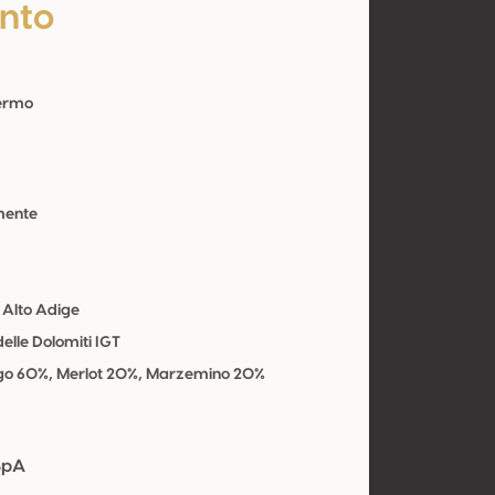
nto
Fermo
mente
 Alto Adige
delle Dolomiti IGT
go 60%, Merlot 20%, Marzemino 20%
SpA