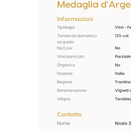
Medaglia d'Arge
Informazioni
Tipologia
Vino - 
Tenore alcolometrico
13% vol
acquisito
No/Low
No
Vino barricato
Parzial
Organico
No
Nazione
Italia
Regione
Trentino
Denominazione
Vigneti 
Vitigno
Terolde
Contatto
Nome
Nosio 