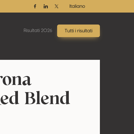
Italiano
Facebook
Linkedin
Twitter / X
Risultati 2026
Tutti i risultati
rona
Red Blend