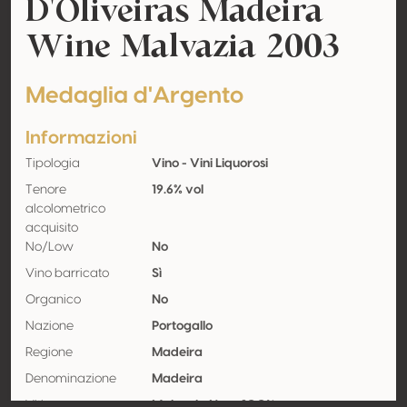
D'Oliveiras Madeira
Wine Malvazia 2003
Medaglia d'Argento
Informazioni
Tipologia
Vino - Vini Liquorosi
Tenore
19.6% vol
alcolometrico
acquisito
No/Low
No
Vino barricato
Sì
Organico
No
Nazione
Portogallo
Regione
Madeira
Denominazione
Madeira
Vitigno
Malvasia Nera 100%