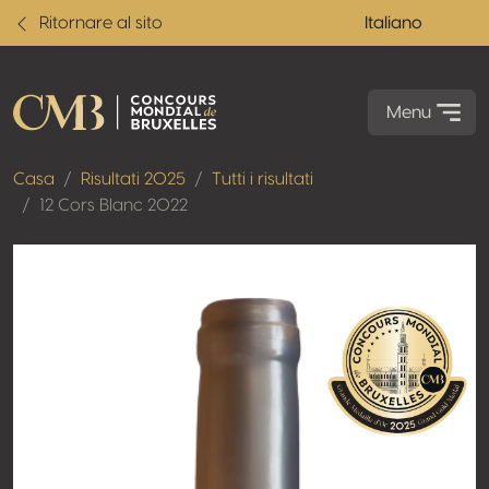
Ritornare al sito
Italiano
Menu
Casa
Risultati 2025
Tutti i risultati
12 Cors Blanc 2022