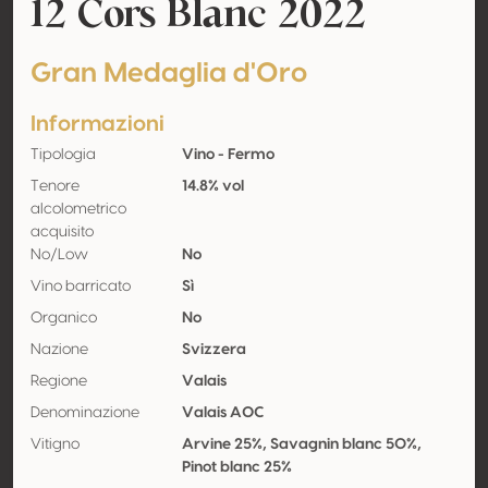
12 Cors Blanc 2022
Gran Medaglia d'Oro
Informazioni
Tipologia
Vino - Fermo
Tenore
14.8% vol
alcolometrico
acquisito
No/Low
No
Vino barricato
Sì
Organico
No
Nazione
Svizzera
Regione
Valais
Denominazione
Valais AOC
Vitigno
Arvine 25%, Savagnin blanc 50%,
Pinot blanc 25%