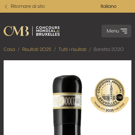
Ritornare al sito
Italiano
Menu
Casa
Risultati 2025
Tutti i risultati
Baretta 2020