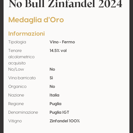
No Bull Zinfandel 2024
Medaglia d'Oro
Informazioni
Tipologia
Vino - Fermo
Tenore
14.5% vol
alcolometrico
acquisito
No/Low
No
Vino barricato
Sì
Organico
No
Nazione
Italia
Regione
Puglia
Denominazione
Puglia IGT
Vitigno
Zinfandel 100%