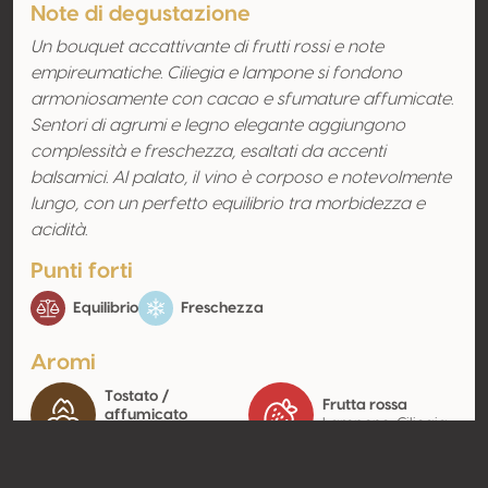
Note di degustazione
Un bouquet accattivante di frutti rossi e note
empireumatiche. Ciliegia e lampone si fondono
armoniosamente con cacao e sfumature affumicate.
Sentori di agrumi e legno elegante aggiungono
complessità e freschezza, esaltati da accenti
balsamici. Al palato, il vino è corposo e notevolmente
lungo, con un perfetto equilibrio tra morbidezza e
acidità.
Punti forti
Equilibrio
Freschezza
Aromi
Tostato /
Frutta rossa
affumicato
Lampone, Ciliegia
Affumicato, Cacao
Contatto