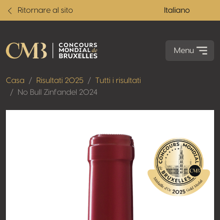
Ritornare al sito
Italiano
Menu
Casa
Risultati 2025
Tutti i risultati
No Bull Zinfandel 2024