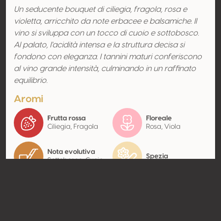
Un seducente bouquet di ciliegia, fragola, rosa e
violetta, arricchito da note erbacee e balsamiche. Il
vino si sviluppa con un tocco di cuoio e sottobosco.
Al palato, l'acidità intensa e la struttura decisa si
fondono con eleganza. I tannini maturi conferiscono
al vino grande intensità, culminando in un raffinato
equilibrio.
Aromi
Frutta rossa
Floreale
Ciliegia, Fragola
Rosa, Viola
Nota evolutiva
Spezia
Sottobosco, Cuoio
Contatto
Nome
Cantina Museo Albea SRL
Tipologia
Produttore