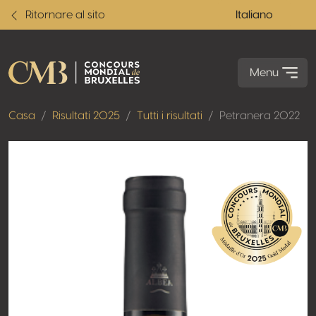
Ritornare al sito
Italiano
Menu
Casa
Risultati 2025
Tutti i risultati
Petranera 2022