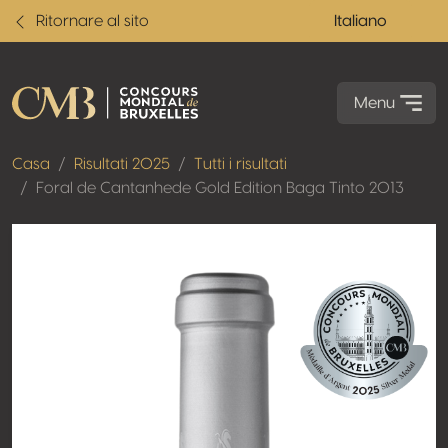
Ritornare al sito
Italiano
Menu
Casa
Risultati 2025
Tutti i risultati
Foral de Cantanhede Gold Edition Baga Tinto 2013