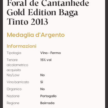
Foral de Cantanhede
Gold Edition Baga
Tinto 2013
Medaglia d'Argento
Informazioni
Tipologia
Vino - Fermo
Tenore
15% vol
alcolometrico
acquisito
No/Low
No
Vino barricato
Sì
Organico
No
Nazione
Portogallo
Regione
Bairrada