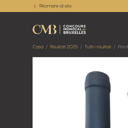
Ritornare al sito
Casa
Risultati 2025
Tutti i risultati
Pino