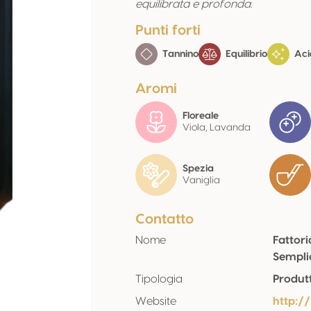
equilibrata e profonda.
Punti forti
Tannino
Equilibrio
Aci
Aromi
Floreale
Viola, Lavanda
Spezia
Vaniglia
Contatto
Nome
Fattori
Sempli
Tipologia
Produt
Website
http://