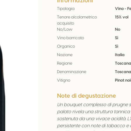
Informazioni
Tipologia
Vino - 
Tenore alcolometrico
15% vol
acquisito
No/Low
No
Vino barricato
Sì
Organico
Sì
Nazione
Italia
Regione
Toscan
Denominazione
Toscana
Vitigno
Pinot noi
Note di degustazione
Un bouquet complesso di prugne suc
palato rivela una struttura tannica 
sostenuta da una vivace acidità. L'i
persistente con note di tabacco e 