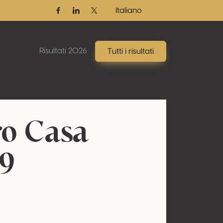
Italiano
Facebook
Linkedin
Twitter / X
Risultati 2026
Tutti i risultati
ro Casa
19