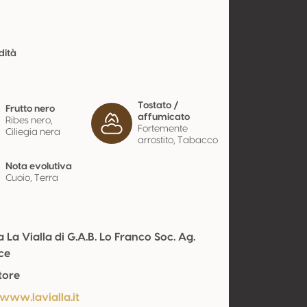
dità
Tostato /
Frutto nero
affumicato
Ribes nero,
Fortemente
Ciliegia nera
arrostito, Tabacco
Nota evolutiva
Cuoio, Terra
a La Vialla di G.A.B. Lo Franco Soc. Ag.
ce
tore
www.lavialla.it