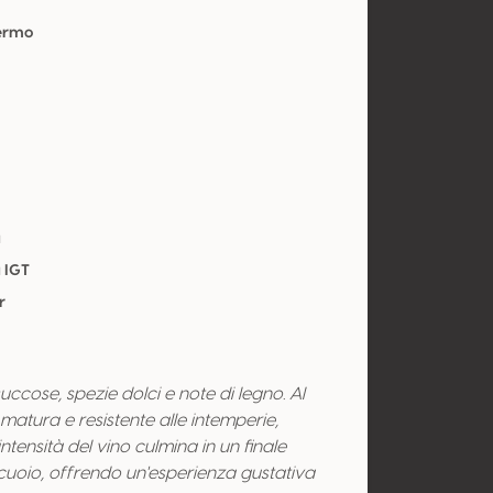
Fermo
a
 IGT
r
cose, spezie dolci e note di legno. Al
matura e resistente alle intemperie,
ntensità del vino culmina in un finale
cuoio, offrendo un'esperienza gustativa