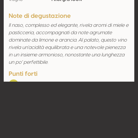
Note di degustazione
Il naso, complesso ed elegante, rivela aromi di miele e
pasticceria, accompagnati da note agrumate
dominate da limone e arancia. Al palato, questo vino
rivela un'acidità equilibrata e una notevole pienezza
in un insieme armonioso, nonostante una lunghezza
un po' perfettibile.
Punti forti
Acidità
Contatto
Nome
Znovín Znojmo AS
Tipologia
Produttore
Website
http://www.znovin.cz