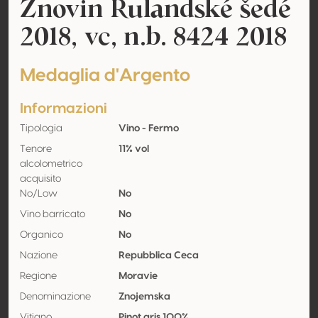
Znovin Rulandské šedé
2018, vc, n.b. 8424 2018
Medaglia d'Argento
Informazioni
Tipologia
Vino - Fermo
Tenore
11% vol
alcolometrico
acquisito
No/Low
No
Vino barricato
No
Organico
No
Nazione
Repubblica Ceca
Regione
Moravie
Denominazione
Znojemska
Vitigno
Pinot gris 100%