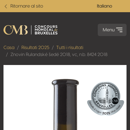
Ritornare al sito
Italiano
Menu
Casa
Risultati 2025
Tutti i risultati
Znovin Rulandské šedé 2018, vc, n.b. 8424 2018