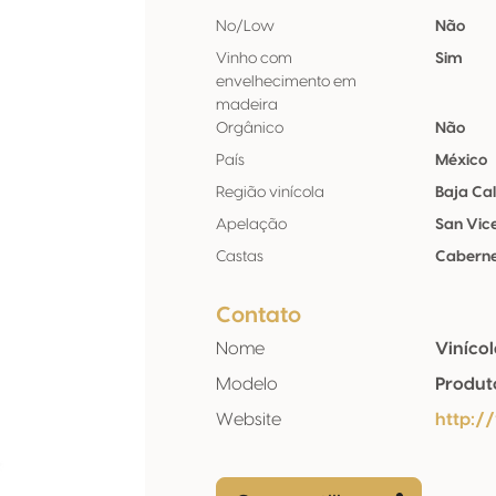
No/Low
Não
Vinho com
Sim
envelhecimento em
madeira
Orgânico
Não
País
México
Região vinícola
Baja Cal
Apelação
San Vic
Castas
Caberne
Contato
Nome
Viníco
Modelo
Produt
Website
http:/