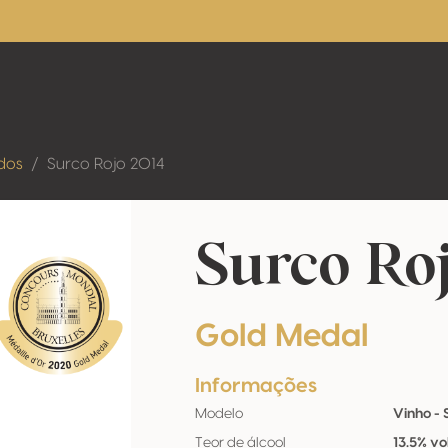
dos
Surco Rojo 2014
Surco Roj
Gold Medal
Informações
Modelo
Vinho - S
Teor de álcool
13.5% vo