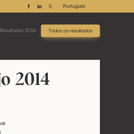
Portugués
Facebook
Linkedin
Twitter / X
Resultados 2026
Todos os resultados
o 2014
till
l