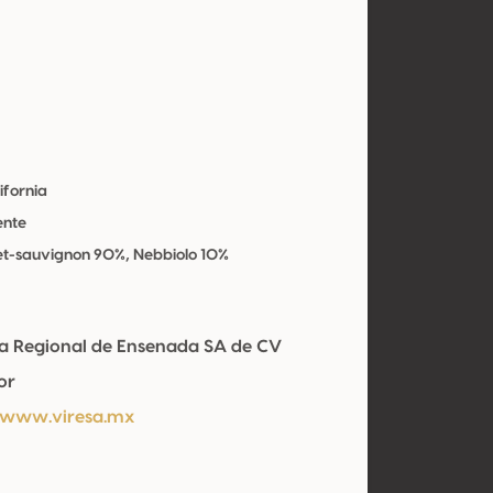
ifornia
ente
t-sauvignon 90%, Nebbiolo 10%
la Regional de Ensenada SA de CV
or
/www.viresa.mx