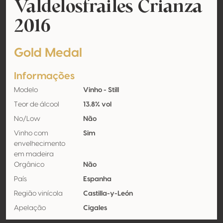
Valdelosfrailes Crianza
2016
Gold Medal
Informações
Modelo
Vinho - Still
Teor de álcool
13.8% vol
No/Low
Não
Vinho com
Sim
envelhecimento
em madeira
Orgânico
Não
País
Espanha
Região vinícola
Castilla-y-León
Apelação
Cigales
Castas
Tempranillo 100%