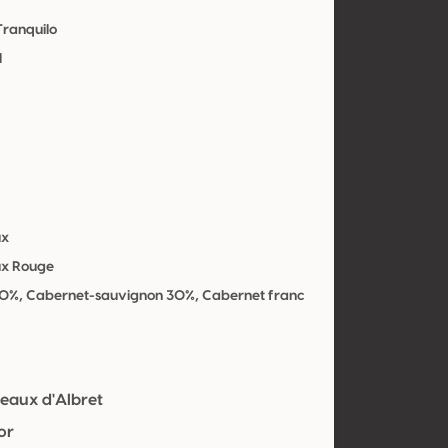
Tranquilo
l
ux
x Rouge
60%, Cabernet-sauvignon 30%, Cabernet franc
teaux d'Albret
or