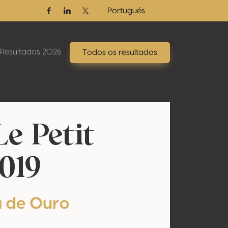
Portugués
Facebook
Linkedin
Twitter / X
Resultados 2026
Todos os resultados
e Petit
019
 de Ouro