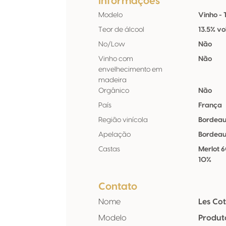
Informações
Modelo
Vinho - 
Teor de álcool
13.5% vo
No/Low
Não
Vinho com
Não
envelhecimento em
madeira
Orgânico
Não
País
França
Região vinícola
Bordea
Apelação
Bordeau
Castas
Merlot 
10%
Contato
Nome
Les Co
Modelo
Produt