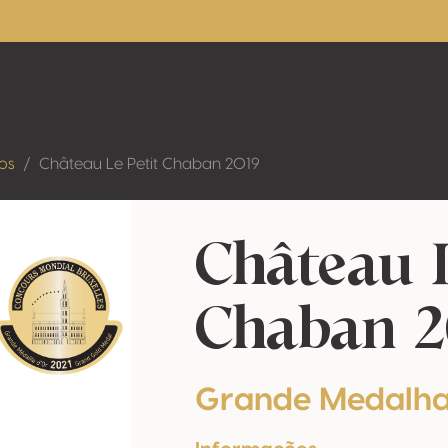
os
Château Le Petit Chaban 2019
Château L
Chaban 2
Grande Medalha