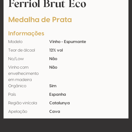
Ferriol Brut Eco
Medalha de Prata
Informações
Modelo
Vinho - Espumante
Teor de álcool
12% vol
No/Low
Não
Vinho com
Não
envelhecimento
em madeira
Orgânico
Sim
País
Espanha
Região vinícola
Catalunya
Apelação
Cava
Castas
Xarel·lo, Macabeo, Parellada