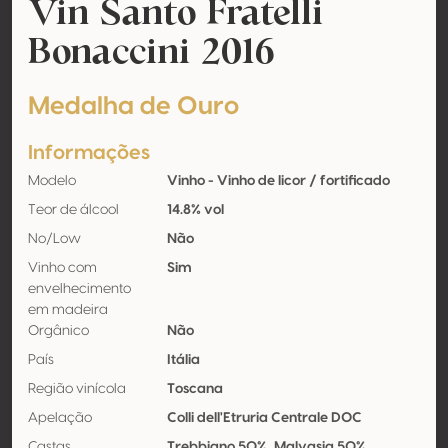
Vin Santo Fratelli
Bonaccini 2016
Medalha de Ouro
Informações
Modelo
Vinho - Vinho de licor / fortificado
Teor de álcool
14.8% vol
No/Low
Não
Vinho com
Sim
envelhecimento
em madeira
Orgânico
Não
País
Itália
Região vinícola
Toscana
Apelação
Colli dell'Etruria Centrale DOC
Castas
Trebbiano 50%, Malvasia 50%