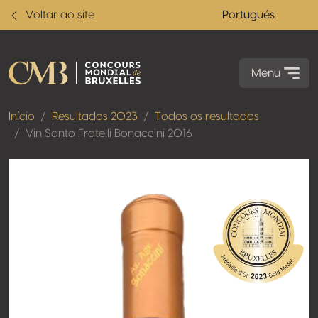
Voltar ao site
Portugués
Menu
Início
Resultados 2023
Todos os resultados
Vin Santo Fratelli Bonaccini 2016