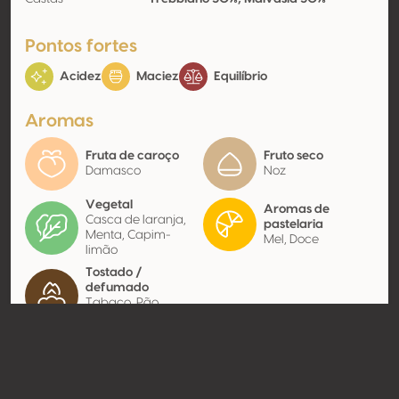
Pontos fortes
Acidez
Maciez
Equilíbrio
Aromas
Fruta de caroço
Fruto seco
Damasco
Noz
Vegetal
Aromas de
Casca de laranja,
pastelaria
Menta, Capim-
Mel, Doce
limão
Tostado /
defumado
Tabaco, Pão
grelhado
Contato
Nome
Soc.Agr. Fratelli Bonaccini S.S.