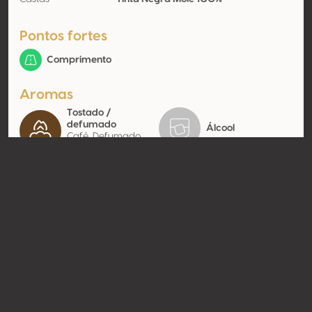
Pontos fortes
Comprimento
Aromas
Tostado /
defumado
Álcool
Café, Defumado,
Tabaco fresco
Contato
Nome
Pereira d'Oliveira Vinhos Lda
Modelo
Produtor
Website
http://www.doliveiras.pt
Compartilhar