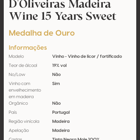
D'Oliveiras Madeira
Wine 15 Years Sweet
Medalha de Ouro
Informações
Modelo
Vinho - Vinho de licor / fortificado
Teor de álcool
19% vol
No/Low
Não
Vinho com
Sim
envelhecimento
em madeira
Orgânico
Não
País
Portugal
Região vinícola
Madeira
Apelação
Madeira
Castas
Tinta Negra Mole 100%