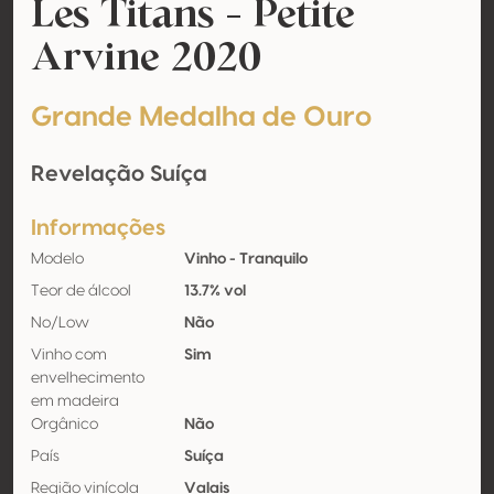
Les Titans - Petite
Arvine 2020
Grande Medalha de Ouro
Revelação Suíça
Informações
Modelo
Vinho - Tranquilo
Teor de álcool
13.7% vol
No/Low
Não
Vinho com
Sim
envelhecimento
em madeira
Orgânico
Não
País
Suíça
Região vinícola
Valais