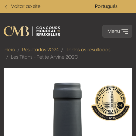
Voltar ao site
Portugués
Menu
Início
Resultados 2024
Todos os resultados
Les Titans - Petite Arvine 2020