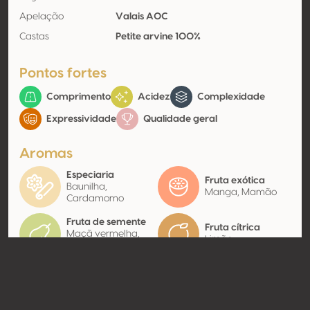
Apelação
Valais AOC
Castas
Petite arvine 100%
Pontos fortes
Comprimento
Acidez
Complexidade
Expressividade
Qualidade geral
Aromas
Especiaria
Fruta exótica
Baunilha,
Manga, Mamão
Cardamomo
Fruta de semente
Fruta cítrica
Maçã vermelha,
Limão
Maçã amarela
Contato
Nome
Provins SA