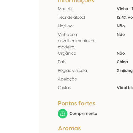
Informações
Modelo
Vinho - 
Teor de álcool
12.4% vo
No/Low
Não
Vinho com
Não
envelhecimento em
madeira
Orgânico
Não
País
China
Região vinícola
Xinjiang
Apelação
Castas
Vidal b
Pontos fortes
Comprimento
Aromas