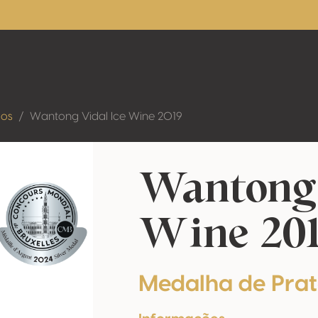
dos
Wantong Vidal Ice Wine 2019
Wantong 
Wine 20
Medalha de Pra