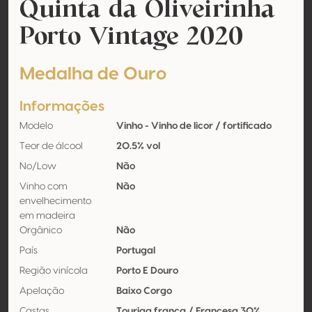
Quinta da Oliveirinha
Porto Vintage 2020
Medalha de Ouro
Informações
Modelo
Vinho - Vinho de licor / fortificado
Teor de álcool
20.5% vol
No/Low
Não
Vinho com
Não
envelhecimento
em madeira
Orgânico
Não
País
Portugal
Região vinícola
Porto E Douro
Apelação
Baixo Corgo
Castas
Touriga franca / Francesa 30%,