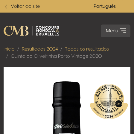
Voltar ao site
Portugués
Menu
Início
Resultados 2024
Todos os resultados
Quinta da Oliveirinha Porto Vintage 2020