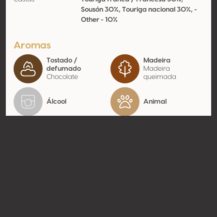
Sousón 30%, Touriga nacional 30%, -
Other - 10%
Aromas
Tostado /
Madeira
defumado
Madeira
Chocolate
queimada
Álcool
Animal
Contato
Nome
Domingos Guilhermino dos Reis
Alves de Souza
Modelo
Produtor
Website
http://www.alvesdesousa.com