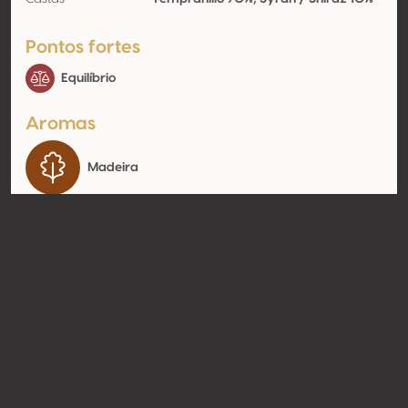
Pontos fortes
Equilíbrio
Aromas
Madeira
Contato
Nome
Bodegas Vaivén
Modelo
Produtor
Website
https://www.bodegasvavien.m
x
Compartilhar