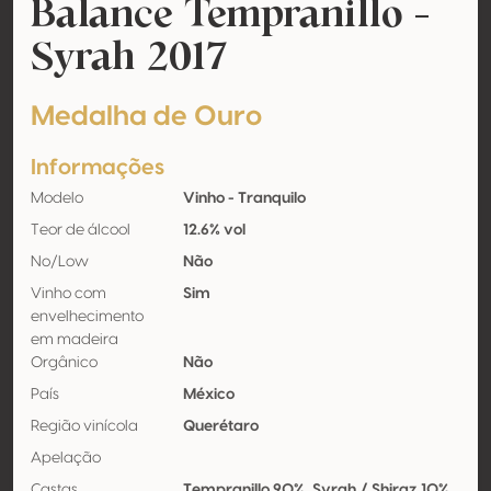
Balance Tempranillo -
Syrah 2017
Medalha de Ouro
Informações
Modelo
Vinho - Tranquilo
Teor de álcool
12.6% vol
No/Low
Não
Vinho com
Sim
envelhecimento
em madeira
Orgânico
Não
País
México
Região vinícola
Querétaro
Apelação
Castas
Tempranillo 90%, Syrah / Shiraz 10%