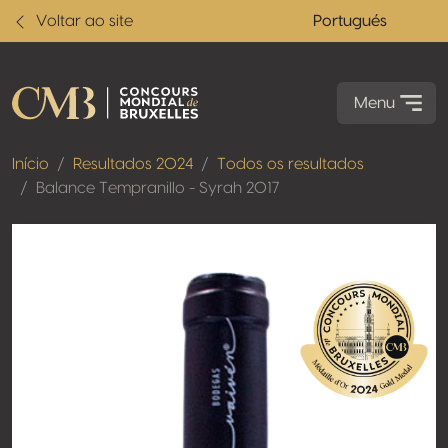
Voltar ao site
Portugués
Menu
Início
Resultados 2024
Todos os resultados
Balance Tempranillo - Syrah 2017