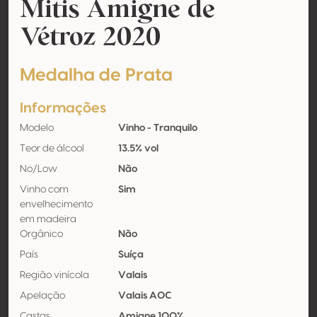
Mitis Amigne de
Vétroz 2020
Medalha de Prata
Informações
Modelo
Vinho - Tranquilo
Teor de álcool
13.5% vol
No/Low
Não
Vinho com
Sim
envelhecimento
em madeira
Orgânico
Não
País
Suíça
Região vinícola
Valais
Apelação
Valais AOC
Castas
Amigne 100%