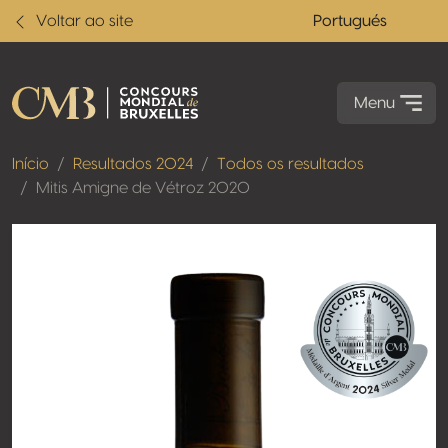
Voltar ao site
Portugués
Menu
Início
Resultados 2024
Todos os resultados
Mitis Amigne de Vétroz 2020