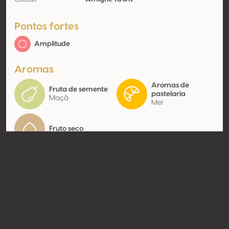
Pontos fortes
Amplitude
Aromas
Aromas de
Fruta de semente
pastelaria
Maçã
Mel
Fruto seco
Contato
Nome
Domaine Jean-René Germanier
Modelo
Produtor
Website
http://www.jrgermanier.ch