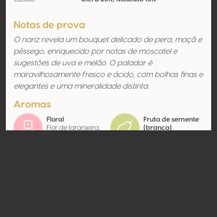
Notas de prova
O nariz revela um bouquet delicado de pera, maçã e
pêssego, enriquecido por notas de moscatel e
sugestões de uva e melão. O paladar é
maravilhosamente fresco e ácido, com bolhas finas e
elegantes e uma mineralidade distinta.
Aromas
Floral
Fruta de semente
Flor de laranjeira,
(branca)
Flor branca
Melão, Maçã, Pêra
Contato
Nome
Bottega SpA
Modelo
Produtor
Website
http://www.bottegaspa.com