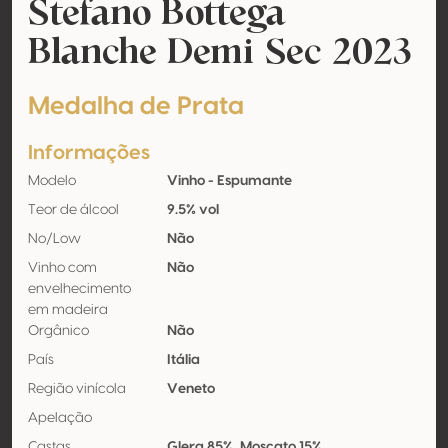
Stefano Bottega
Blanche Demi Sec 2023
Medalha de Prata
Informações
Modelo
Vinho - Espumante
Teor de álcool
9.5% vol
No/Low
Não
Vinho com
Não
envelhecimento
em madeira
Orgânico
Não
País
Itália
Região vinícola
Veneto
Apelação
Castas
Glera 85%, Moscato 15%