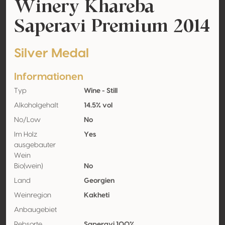
Winery Khareba
Saperavi Premium 2014
Silver Medal
Informationen
Typ
Wine - Still
Alkoholgehalt
14.5% vol
No/Low
No
Im Holz
Yes
ausgebauter
Wein
Bio(wein)
No
Land
Georgien
Weinregion
Kakheti
Anbaugebiet
Rebsorte
Saperavi 100%