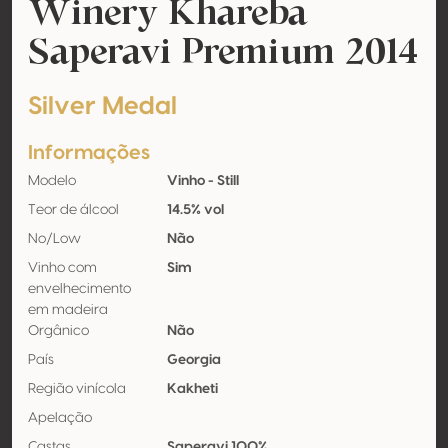
Winery Khareba
Saperavi Premium 2014
Silver Medal
Informações
Modelo
Vinho - Still
Teor de álcool
14.5% vol
No/Low
Não
Vinho com
Sim
envelhecimento
em madeira
Orgânico
Não
País
Georgia
Região vinícola
Kakheti
Apelação
Castas
Saperavi 100%