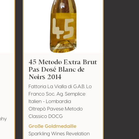
45 Metodo Extra Brut
Pas Dosé Blanc de
Noirs 2014
Fattoria La Vialla di G.A.B. Lo
Franco Soc. Ag. Semplice
Italien - Lombardia
Oltrepò Pavese Metodo
Classico DOCG
phy
Große Goldmedaille
Sparkling Wines Revelation