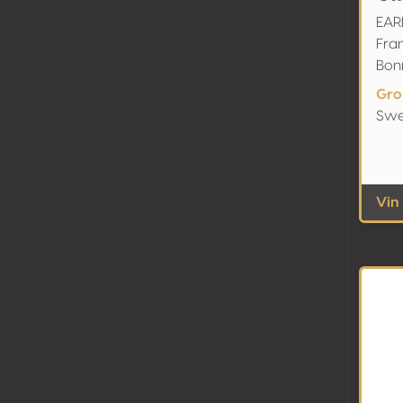
EARL
Fran
Bon
Gro
Swe
Vin 