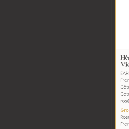
Hé
Vi
EAR
Fra
Côt
Cot
ros
Gro
Ros
Fra