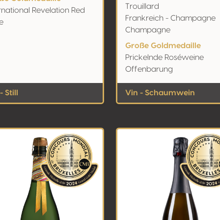
Trouillard
rnational Revelation Red
Frankreich - Champagne
e
Champagne
Große Goldmedaille
Prickelnde Roséweine
Offenbarung
- Still
Vin - Schaumwein