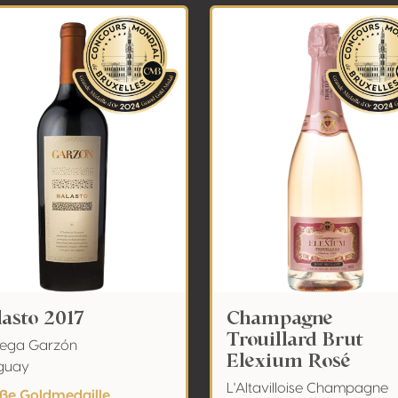
lasto 2017
Champagne
Trouillard Brut
ega Garzón
Elexium Rosé
guay
L'Altavilloise Champagne
ße Goldmedaille