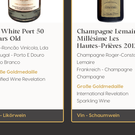
 White Port 50
Champagne Lemai
ars Old
Millésime Les
Hautes-Prières 201
i-Roncão Vinícola, Lda
ugal - Porto E Douro
Champagne Roger-Const
to Branco
Lemaire
Frankreich - Champagne
ße Goldmedaille
Champagne
ified Wine Revelation
Große Goldmedaille
International Revelation
Sparkling Wine
 - Likörwein
Vin - Schaumwein