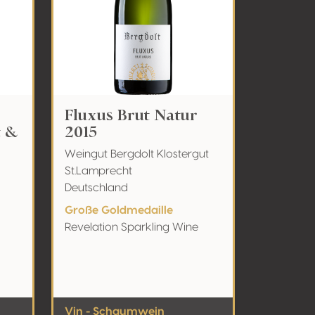
Fluxus Brut Natur
t &
2015
Weingut Bergdolt Klostergut
St.Lamprecht
Deutschland
Große Goldmedaille
Revelation Sparkling Wine
Vin - Schaumwein