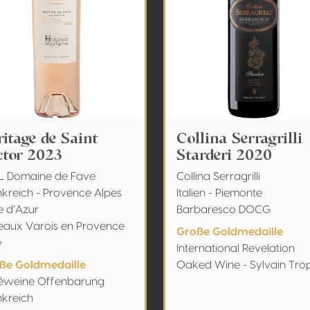
ritage de Saint
Collina Serragrilli
ctor 2023
Starderi 2020
L Domaine de Fave
Collina Serragrilli
nkreich - Provence Alpes
Italien - Piemonte
e d’Azur
Barbaresco DOCG
eaux Varois en Provence
Große Goldmedaille
é
International Revelation
ße Goldmedaille
Oaked Wine - Sylvain Tro
éweine Offenbarung
nkreich