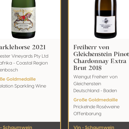
arklehorse 2021
Freiherr von
Gleichenstein Pino
ester Vineyards Pty Ltd
Chardonnay Extra
afrika - Coastal Region
Brut 2018
llenbosch
Weingut Freiherr von
ße Goldmedaille
Gleichenstein
elation Sparkling Wine
Deutschland - Baden
Große Goldmedaille
Prickelnde Roséweine
Offenbarung
 - Schaumwein
Vin - Schaumwein