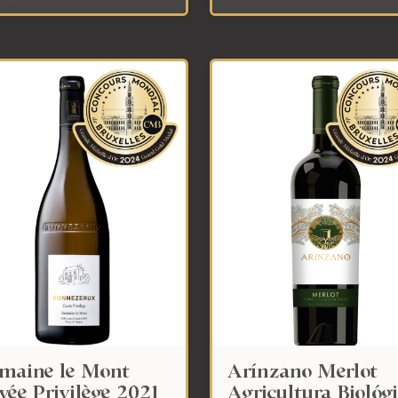
maine le Mont
Arínzano Merlot
vée Privilège 2021
Agricultura Biológ