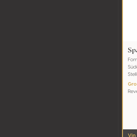
Sp
Forr
Süd
Ste
Gro
Rev
Vin