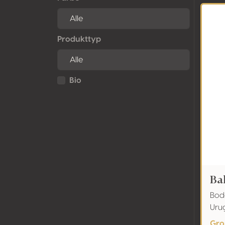
Produkttyp
Bio
Ba
Bod
Uru
Gro