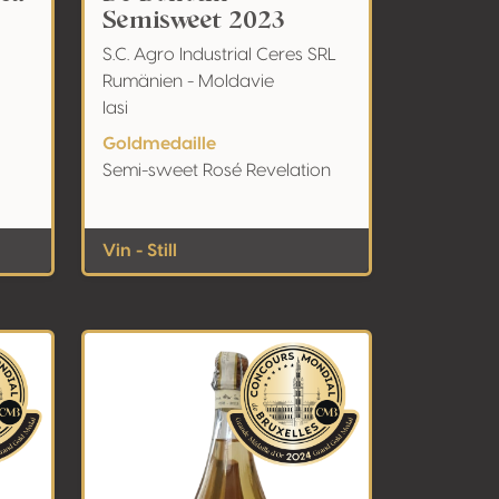
Semisweet 2023
S.C. Agro Industrial Ceres SRL
Rumänien - Moldavie
Iasi
Goldmedaille
Semi-sweet Rosé Revelation
Vin - Still