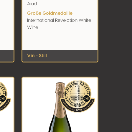
Aiud
Große Goldmedaille
International Revelation White
Wine
Vin - Still