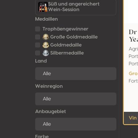
Süß und angereichert
Wein-Session
Medaillen
Trophäengewinner
Dr
Große Goldmedaille
Ye
Goldmedaille
Agr
Silbermedaille
Port
Land
Por
Gro
Fort
Weinregion
Anbaugebiet
Vin
Farbe