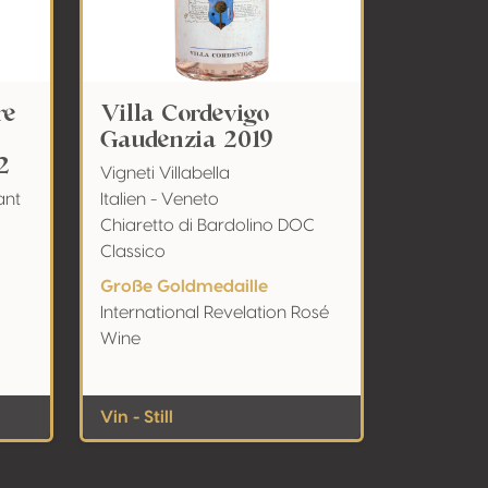
re
Villa Cordevigo
Gaudenzia 2019
2
Vigneti Villabella
ant
Italien - Veneto
Chiaretto di Bardolino DOC
Classico
Große Goldmedaille
International Revelation Rosé
Wine
Vin - Still