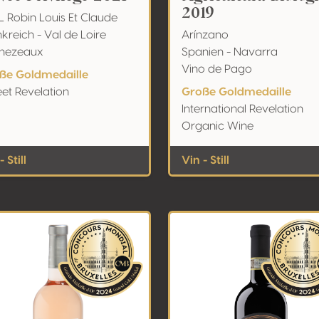
2019
 Robin Louis Et Claude
kreich - Val de Loire
Arínzano
nezeaux
Spanien - Navarra
Vino de Pago
ße Goldmedaille
et Revelation
Große Goldmedaille
International Revelation
Organic Wine
- Still
Vin - Still