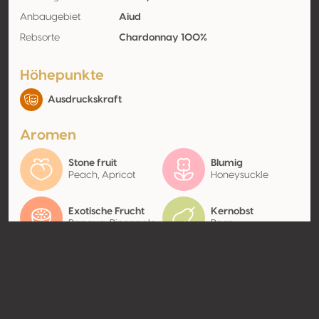
Anbaugebiet
Aiud
Rebsorte
Chardonnay 100%
Höhepunkte
Ausdruckskraft
Aromen
Stone fruit
Blumig
Peach, Apricot
Honeysuckle
Exotische Frucht
Kernobst
Papaya, Pineapple
Pear
Kontakt
Name
Crama La Salina SA
Typ
Producer