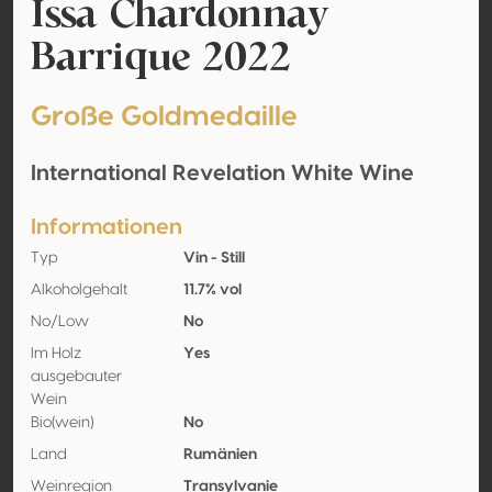
Issa Chardonnay
Barrique 2022
Große Goldmedaille
International Revelation White Wine
Informationen
Typ
Vin - Still
Alkoholgehalt
11.7% vol
No/Low
No
Im Holz
Yes
ausgebauter
Wein
Bio(wein)
No
Land
Rumänien
Weinregion
Transylvanie