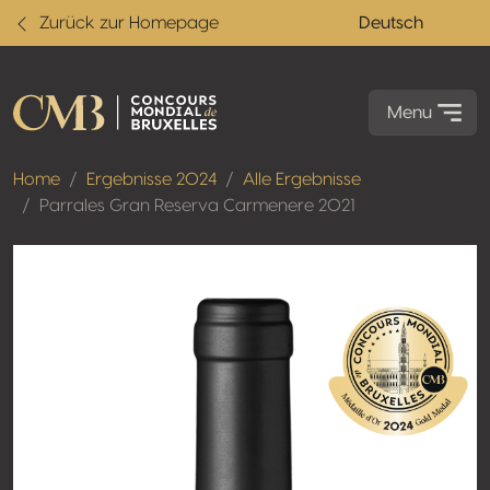
Zurück zur Homepage
Deutsch
Menu
Home
Ergebnisse 2024
Alle Ergebnisse
Parrales Gran Reserva Carmenere 2021