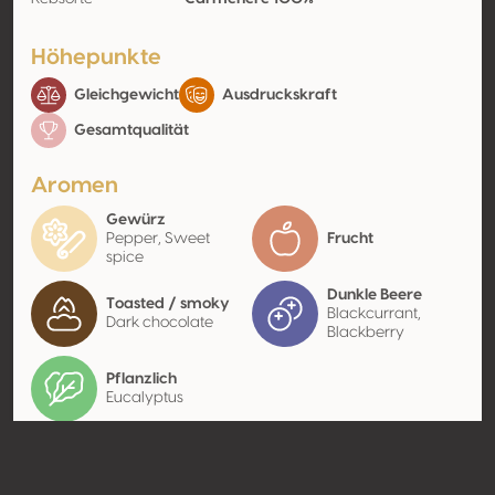
Höhepunkte
Gleichgewicht
Ausdruckskraft
Gesamtqualität
Aromen
Gewürz
Pepper, Sweet
Frucht
spice
Dunkle Beere
Toasted / smoky
Blackcurrant,
Dark chocolate
Blackberry
Pflanzlich
Eucalyptus
Kontakt
Name
Teroa Wines