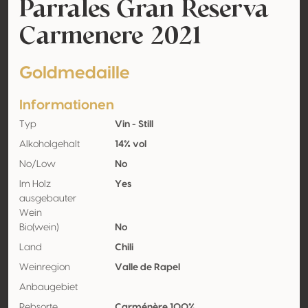
Parrales Gran Reserva
Carmenere 2021
Goldmedaille
Informationen
Typ
Vin - Still
Alkoholgehalt
14% vol
No/Low
No
Im Holz
Yes
ausgebauter
Wein
Bio(wein)
No
Land
Chili
Weinregion
Valle de Rapel
Anbaugebiet
Rebsorte
Carménère 100%