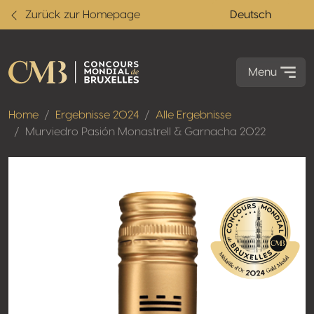
Zurück zur Homepage
Deutsch
Menu
Home
Ergebnisse 2024
Alle Ergebnisse
Murviedro Pasión Monastrell & Garnacha 2022