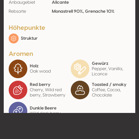
Anbaugebiet
Alicante
Rebsorte
Monastrell 90%, Grenache 10%
Höhepunkte
Struktur
Aromen
Gewürz
Holz
Pepper, Vanilla,
Oak wood
Licorice
Red berry
Toasted / smoky
Cherry, Wild red
Coffee, Cocoa,
berry, Strawberry
Chocolate
Dunkle Beere
Wild dark berry
Kontakt