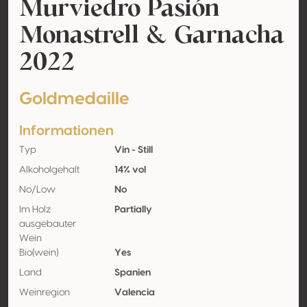
Murviedro Pasión
Monastrell & Garnacha
2022
Goldmedaille
Informationen
Typ
Vin - Still
Alkoholgehalt
14% vol
No/Low
No
Im Holz
Partially
ausgebauter
Wein
Bio(wein)
Yes
Land
Spanien
Weinregion
Valencia