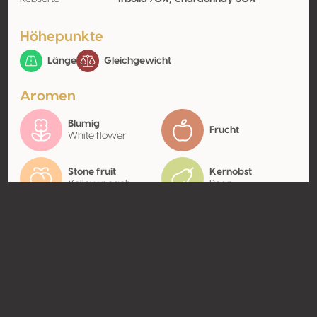
Höhepunkte
Länge
Gleichgewicht
Aromen
Blumig
Frucht
White flower
Stone fruit
Kernobst
Yellow peach
Pear
Kontakt
Name
Azienda Agricola G. Milazzo
Typ
Producer
Website
http://www.milazzovini.com