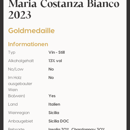
Maria Costanza Bianco
2023
Goldmedaille
Informationen
Typ
Vin - Still
Alkoholgehalt
13% vol
No/Low
No
Im Holz
No
ausgebauter
Wein
Bio(wein)
Yes
Land
Italien
Weinregion
Sicilia
Anbaugebiet
Sicilia DOC
Rebsorte
Insolia 70%, Chardonnay 30%