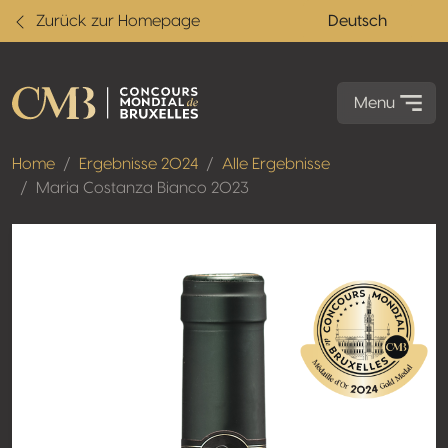
Zurück zur Homepage
Deutsch
Menu
Home
Ergebnisse 2024
Alle Ergebnisse
Maria Costanza Bianco 2023