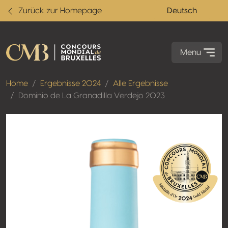
Zurück zur Homepage
Deutsch
Menu
Home
Ergebnisse 2024
Alle Ergebnisse
Dominio de La Granadilla Verdejo 2023