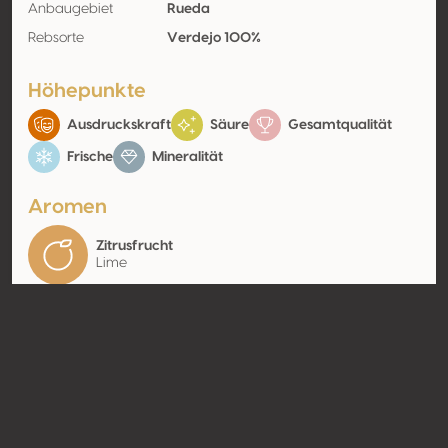
Anbaugebiet
Rueda
Rebsorte
Verdejo 100%
Höhepunkte
Ausdruckskraft
Säure
Gesamtqualität
Frische
Mineralität
Aromen
Zitrusfrucht
Lime
Kontakt
Name
Viñedos La Granadilla S.coop
Typ
Producer
Website
http://www.bodegaslagranadill
a.es