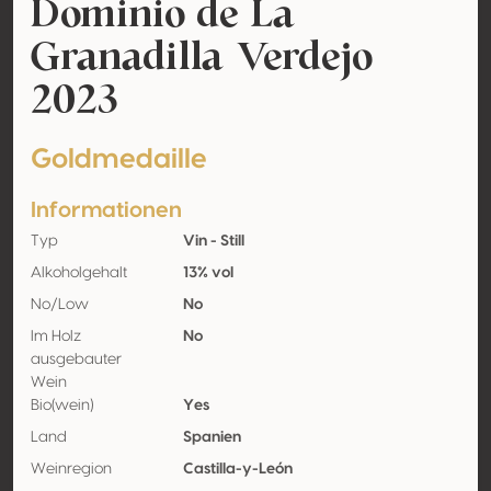
Dominio de La
Granadilla Verdejo
2023
Goldmedaille
Informationen
Typ
Vin - Still
Alkoholgehalt
13% vol
No/Low
No
Im Holz
No
ausgebauter
Wein
Bio(wein)
Yes
Land
Spanien
Weinregion
Castilla-y-León