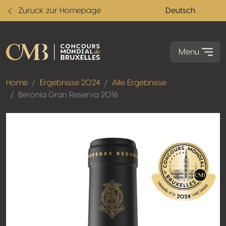
Zurück zur Homepage
Deutsch
Menu
Home
Ergebnisse 2024
Alle Ergebnisse
Beronia Gran Reserva 2016