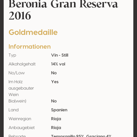
Beronia Gran Reserva
2016
Goldmedaille
Informationen
Typ
Vin - Still
Alkoholgehalt
14% vol
No/Low
No
Im Holz
Yes
ausgebauter
Wein
Bio(wein)
No
Land
Spanien
Weinregion
Rioja
Anbaugebiet
Rioja
Rebsorte
Tempranillo 95%, Graciano 4%,