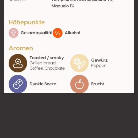
Mazuelo 1%
Höhepunkte
Gesamtqualität
Alkohol
Aromen
Toasted / smoky
Gewürz
Grilled bread,
Pepper
Coffee, Chocolate
Dunkle Beere
Frucht
Kontakt
Name
Gonzalez Byass S.A
Typ
Producer
Website
http://www.gonzalezbyass.co