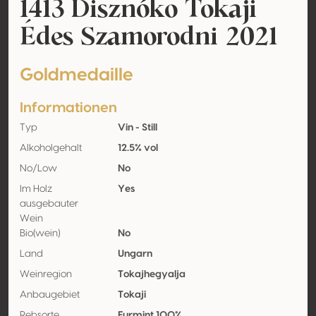
1413 Disznóko Tokaji
Édes Szamorodni 2021
Goldmedaille
Informationen
Typ
Vin - Still
Alkoholgehalt
12.5% vol
No/Low
No
Im Holz
Yes
ausgebauter
Wein
Bio(wein)
No
Land
Ungarn
Weinregion
Tokajhegyalja
Anbaugebiet
Tokaji
Rebsorte
Furmint 100%