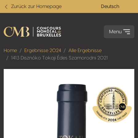
Zurück zur Homepage
Deutsch
Menu
Home
Ergebnisse 2024
Alle Ergebnisse
1413 Disznóko Tokaji Édes Szamorodni 2021