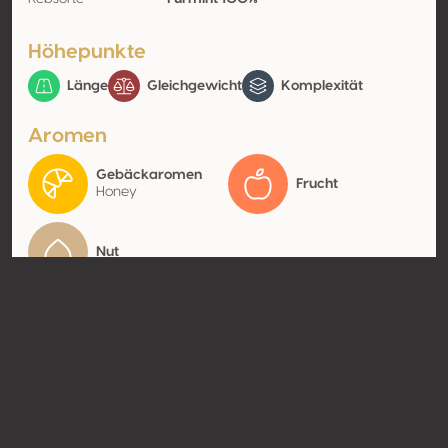
Höhepunkte
Länge
Gleichgewicht
Komplexität
Aromen
Gebäckaromen
Frucht
Honey
Nut
Kontakt
Name
Disznoko Zrt
Typ
Producer
Website
http://www.disznoko.hu