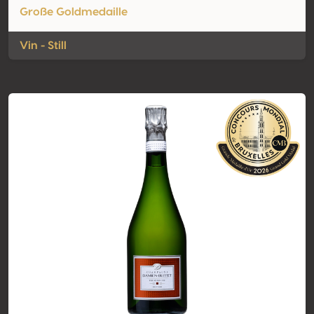
Große Goldmedaille
Vin - Still