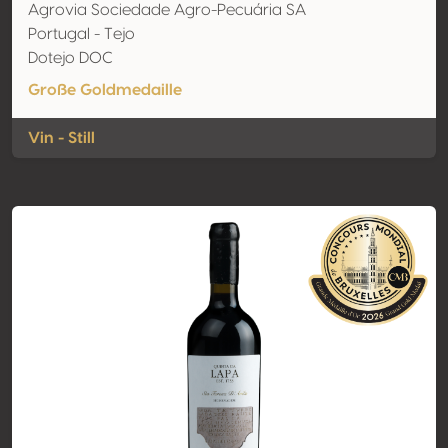
Agrovia Sociedade Agro-Pecuária SA
Portugal - Tejo
Dotejo DOC
Große Goldmedaille
Vin - Still