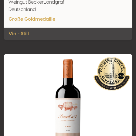
Weingut BeckerLandgraf
Deutschland
Große Goldmedaille
Vin - Still