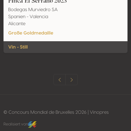
Finca El Serrano 2023
Bodegas Murviedro SA
Spanien - Valencia
Alicante
Große Goldmedaille
Vin - Still
© Concours Mondial de Bruxelles 2026 | Vinopres
Realisiert von