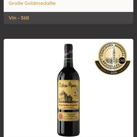
Große Goldmedaille
Vin - Still