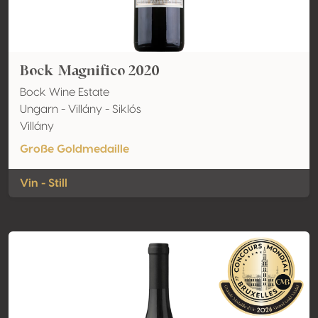
Bock Magnifico 2020
Bock Wine Estate
Ungarn - Villány - Siklós
Villány
Große Goldmedaille
Vin - Still