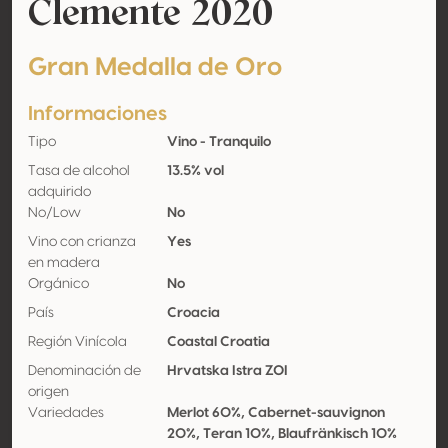
Clemente 2020
Gran Medalla de Oro
Informaciones
Tipo
Vino - Tranquilo
Tasa de alcohol
13.5% vol
adquirido
No/Low
No
Vino con crianza
Yes
en madera
Orgánico
No
País
Croacia
Región Vinícola
Coastal Croatia
Denominación de
Hrvatska Istra ZOI
origen
Variedades
Merlot 60%, Cabernet-sauvignon
20%, Teran 10%, Blaufränkisch 10%