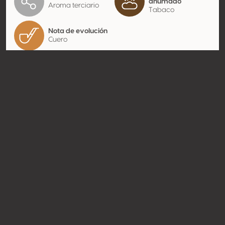
ahumado
Aroma terciario
Tabaco
Nota de evolución
Cuero
Contacto
Nombre
OPG Damjanic Ivan
Tipo
Productor
Website
https://damjanic.eu/;
http://www.damjanic.eu
Compartir