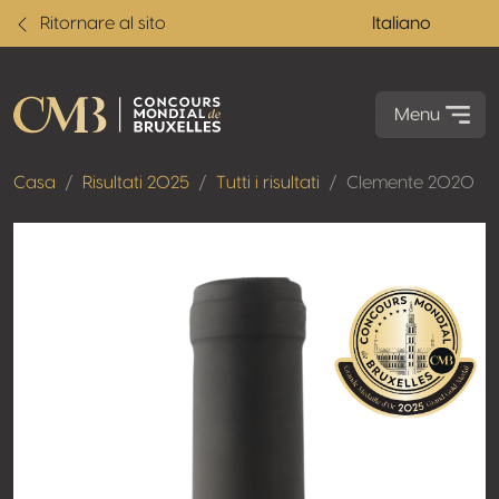
Ritornare al sito
Italiano
Menu
Casa
Risultati 2025
Tutti i risultati
Clemente 2020