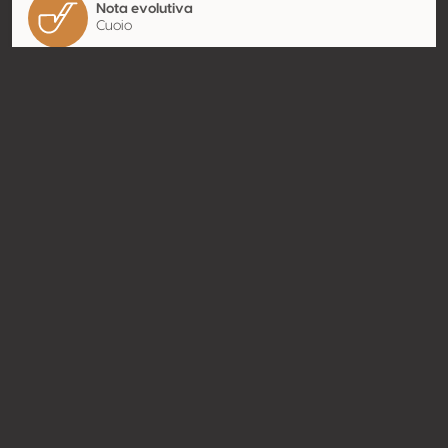
Nota evolutiva
Cuoio
Contatto
Nome
OPG Damjanic Ivan
Tipologia
Produttore
Website
https://damjanic.eu/;
http://www.damjanic.eu
Condividere
© Concours Mondial de Bruxelles 2026 | Vinopres