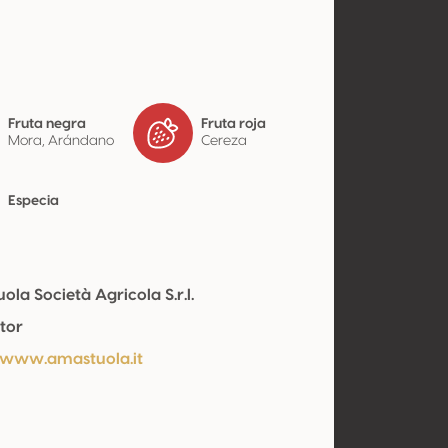
Fruta negra
Fruta roja
Mora, Arándano
Cereza
Especia
la Società Agricola S.r.l.
tor
/www.amastuola.it