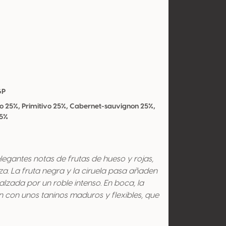
GP
co 25%, Primitivo 25%, Cabernet-sauvignon 25%,
25%
egantes notas de frutas de hueso y rojas,
za. La fruta negra y la ciruela pasa añaden
alzada por un roble intenso. En boca, la
n con unos taninos maduros y flexibles, que