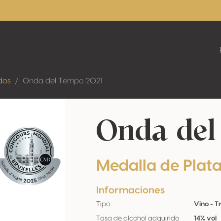
dos
Onda del Tempo 2021
Onda del
Medalla de Plat
Informaciones
Tipo
Vino - T
Tasa de alcohol adquirido
14% vol