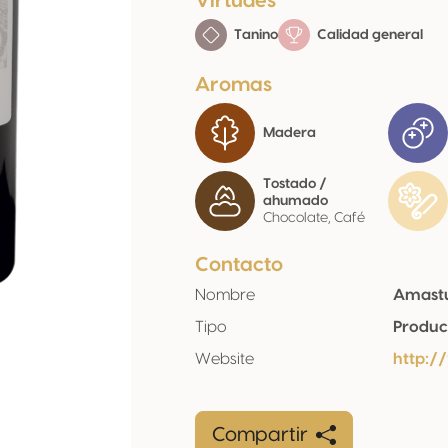
Virtudes
Tanino
Calidad general
Aromas
Madera
Tostado /
ahumado
Chocolate, Café
Contacto
Nombre
Amastuo
Tipo
Produc
Website
http:/
Compartir