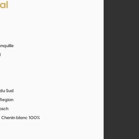
al
anquille
l
 du Sud
 Region
osch
/ Chenin blanc 100%