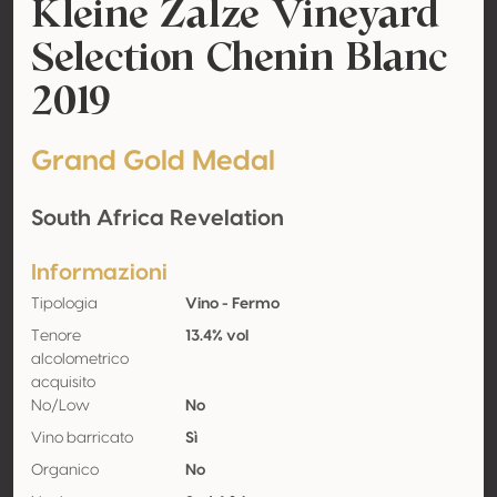
Kleine Zalze Vineyard
Selection Chenin Blanc
2019
Grand Gold Medal
South Africa Revelation
Informazioni
Tipologia
Vino - Fermo
Tenore
13.4% vol
alcolometrico
acquisito
No/Low
No
Vino barricato
Sì
Organico
No