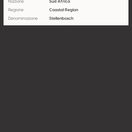
Nazione
Sud Africa
Regione
Coastal Region
Denominazione
Stellenbosch
Vitigno
Chenin / Chenin blanc 100%
Contatto
Nome
Kleine Zalze Wines
Tipologia
Produttore
Website
http://www.kleinezalze.co.za
Condividere