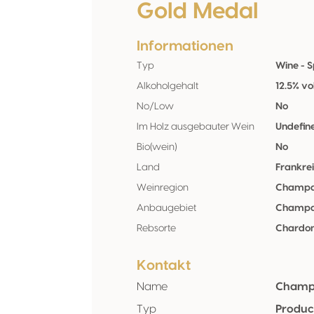
Gold Medal
Informationen
Typ
Wine - S
Alkoholgehalt
12.5% vo
No/Low
No
Im Holz ausgebauter Wein
Undefin
Bio(wein)
No
Land
Frankre
Weinregion
Champ
Anbaugebiet
Champ
Rebsorte
Chardon
Kontakt
Name
Champa
Typ
Produc