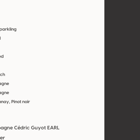
parkling
l
ed
ich
agne
agne
nay, Pinot noir
gne Cédric Guyot EARL
er