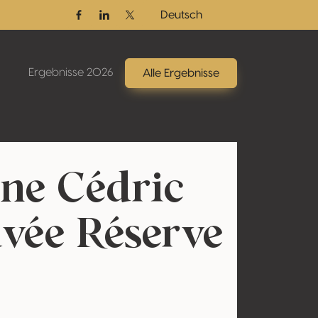
Deutsch
Facebook
Linkedin
Twitter / X
Ergebnisse 2026
Alle Ergebnisse
ne Cédric
vée Réserve