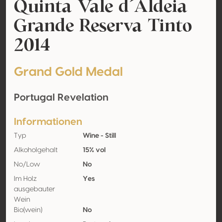
Quinta Vale d´Aldeia
Grande Reserva Tinto
2014
Grand Gold Medal
Portugal Revelation
Informationen
Typ
Wine - Still
Alkoholgehalt
15% vol
No/Low
No
Im Holz
Yes
ausgebauter
Wein
Bio(wein)
No