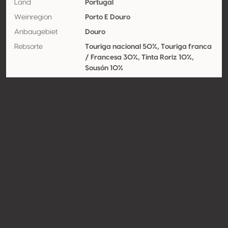
Land
Portugal
Weinregion
Porto E Douro
Anbaugebiet
Douro
Rebsorte
Touriga nacional 50%, Touriga franca
/ Francesa 30%, Tinta Roriz 10%,
Sousón 10%
Kontakt
Name
Quinta Vale d'Aldeia
Typ
Producer
Website
http://www.quintavaledaldeia.
com
Teilen