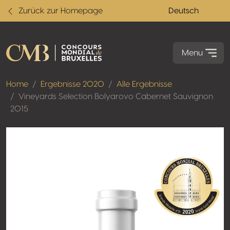
Zurück zur Homepage
Deutsch
Menu
Home
Ergebnisse 2020
Alle Ergebnisse
Vineyards Selection Bolyarovo Cabernet Sauvignon
2015