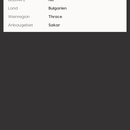
Bio(wein)
No
Land
Bulgarien
Weinregion
Thrace
Anbaugebiet
Sakar
Rebsorte
Cabernet-sauvignon 100%
Kontakt
Name
Villa Yambol JSC
Typ
Producer
Website
http://www.villayambol.com
Teilen