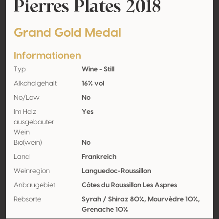
Pierres Plates 2018
Grand Gold Medal
Informationen
Typ
Wine - Still
Alkoholgehalt
16% vol
No/Low
No
Im Holz
Yes
ausgebauter
Wein
Bio(wein)
No
Land
Frankreich
Weinregion
Languedoc-Roussillon
Anbaugebiet
Côtes du Roussillon Les Aspres
Rebsorte
Syrah / Shiraz 80%, Mourvèdre 10%,
Grenache 10%