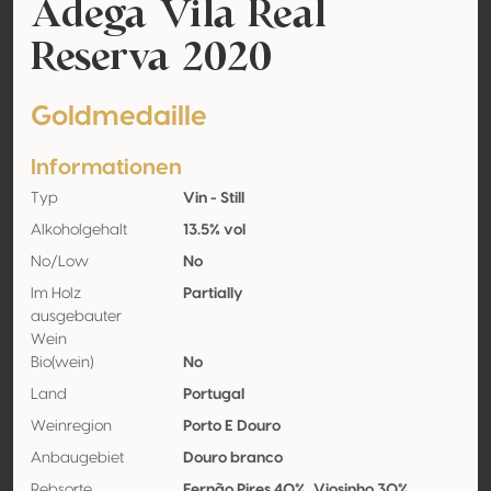
Adega Vila Real
Reserva 2020
Goldmedaille
Informationen
Typ
Vin - Still
Alkoholgehalt
13.5% vol
No/Low
No
Im Holz
Partially
ausgebauter
Wein
Bio(wein)
No
Land
Portugal
Weinregion
Porto E Douro
Anbaugebiet
Douro branco
Rebsorte
Fernão Pires 40%, Viosinho 30%,