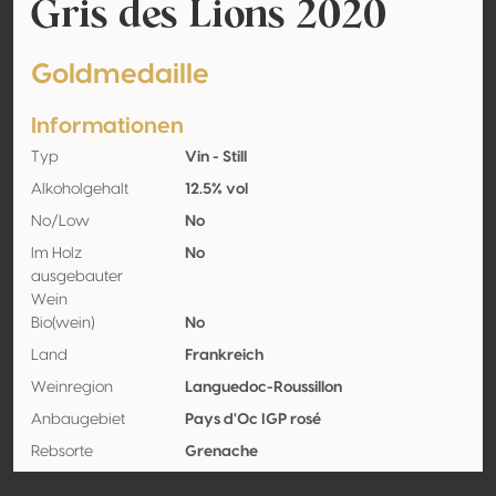
Gris des Lions 2020
Goldmedaille
Informationen
Typ
Vin - Still
Alkoholgehalt
12.5% vol
No/Low
No
Im Holz
No
ausgebauter
Wein
Bio(wein)
No
Land
Frankreich
Weinregion
Languedoc-Roussillon
Anbaugebiet
Pays d'Oc IGP rosé
Rebsorte
Grenache