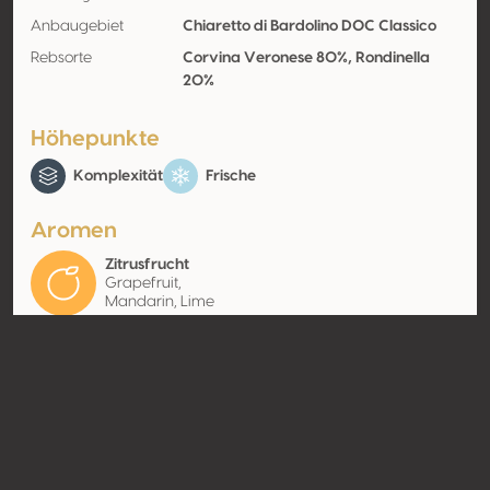
Anbaugebiet
Chiaretto di Bardolino DOC Classico
Rebsorte
Corvina Veronese 80%, Rondinella
20%
Höhepunkte
Komplexität
Frische
Aromen
Zitrusfrucht
Grapefruit,
Mandarin, Lime
Kontakt
Name
Vigneti Villabella
Typ
Producer
Website
http://www.vignetivillabella.co
m