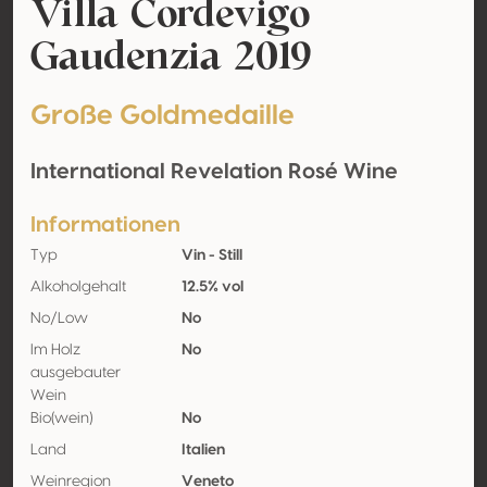
Villa Cordevigo
Gaudenzia 2019
Große Goldmedaille
International Revelation Rosé Wine
Informationen
Typ
Vin - Still
Alkoholgehalt
12.5% vol
No/Low
No
Im Holz
No
ausgebauter
Wein
Bio(wein)
No
Land
Italien
Weinregion
Veneto