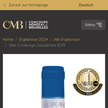
Zurück zur Homepage
Deutsch
Menu
Home
Ergebnisse 2024
Alle Ergebnisse
Villa Cordevigo Gaudenzia 2019