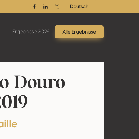
Deutsch
Facebook
Linkedin
Twitter / X
Ergebnisse 2026
Alle Ergebnisse
do Douro
2019
ille