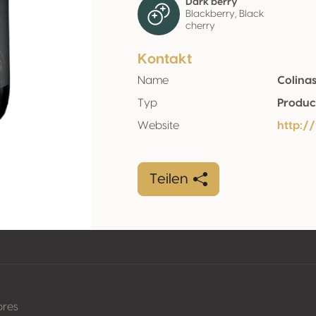
Dark berry
Blackberry, Black
cherry
Kontakt
Name
Colinas
Typ
Produc
Website
http:/
Teilen
pres