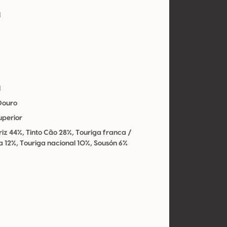
l
l
 Douro
uperior
riz 44%, Tinto Cão 28%, Touriga franca /
 12%, Touriga nacional 10%, Sousón 6%