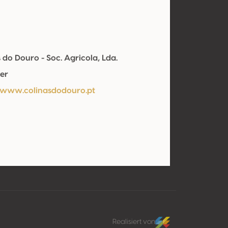
 do Douro - Soc. Agricola, Lda.
er
/www.colinasdodouro.pt
Realisiert von