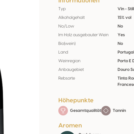
Informationen
Typ
Vin - Stil
Alkoholgehalt
15% vol
No/Low
No
Im Holz ausgebauter Wein
Yes
Bio(wein)
No
Land
Portuga
Weinregion
Porto E
Anbaugebiet
Douro S
Rebsorte
Tinta Ro
Francesa
Höhepunkte
Gesamtqualität
Tannin
Aromen