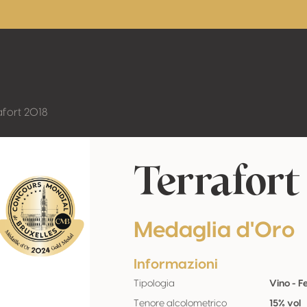
afort 2018
Terrafort
Medaglia d'Oro
Informazioni
Tipologia
Vino - 
Tenore alcolometrico
15% vol