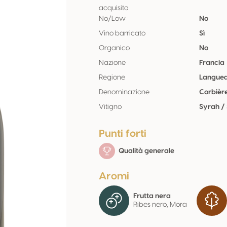
acquisito
No/Low
No
Vino barricato
Sì
Organico
No
Nazione
Francia
Regione
Langued
Denominazione
Corbièr
Vitigno
Syrah /
Punti forti
Qualità generale
Aromi
Frutta nera
Ribes nero, Mora