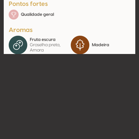
Pontos fortes
Qualidade geral
Aromas
Fruta escura
Groselha preta,
Madeira
Amora
Contato
Nome
Château La Bastide
Modelo
Produtor
Website
http://www.chateaulabastide.c
om
Compartilhar