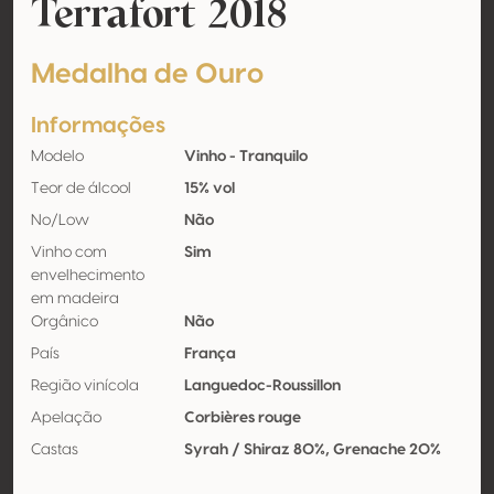
Terrafort 2018
Medalha de Ouro
Informações
Modelo
Vinho - Tranquilo
Teor de álcool
15% vol
No/Low
Não
Vinho com
Sim
envelhecimento
em madeira
Orgânico
Não
País
França
Região vinícola
Languedoc-Roussillon
Apelação
Corbières rouge
Castas
Syrah / Shiraz 80%, Grenache 20%