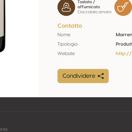
Tostato /
affumicato
Cioccolato amaro
Contatto
Nome
Marre
Tipologia
Produt
Website
http:
Condividere
pres