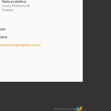
Nota evolutiva
Cuoio, Profumo di
foresta
non
tore
//www.marrenon.com
Realizzato da