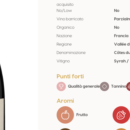
acquisito
No/Low
No
Vino barricato
Parzial
Organico
No
Nazione
Francia
Regione
Vallée 
Denominazione
Côtes d
Vitigno
Syrah /
Punti forti
Qualità generale
Tannino
Aromi
Frutto