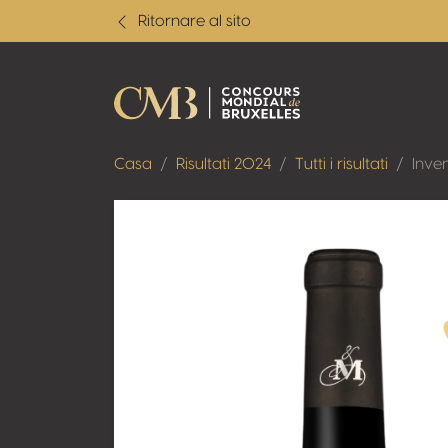
Ritornare al sito
Casa
Risultati 2024
Tutti i risultati
Inve