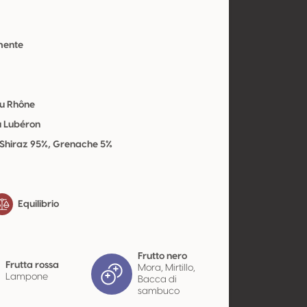
mente
du Rhône
u Lubéron
 Shiraz 95%, Grenache 5%
Equilibrio
Frutto nero
Frutta rossa
Mora, Mirtillo,
Lampone
Bacca di
sambuco