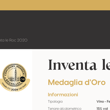
nta le Roc 2020
Inventa l
Medaglia d'Oro
Informazioni
Tipologia
Vino - 
Tenore alcolometrico
15% vol